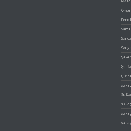
Maltep
Ömerli
Pendik
Saman
Sanca
Sarıga
Şeker
Şerifa
Şile S
su ka
Su Ka
su kaç
su kaç
su kaç