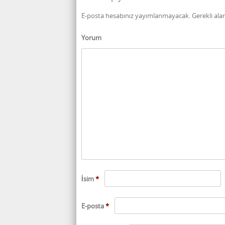
E-posta hesabınız yayımlanmayacak.
Gerekli ala
Yorum
İsim
*
E-posta
*