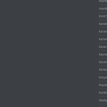
İstanb
istanb
İzmit 
Kandır
Karasu
Kartal
Kavacı
Kayna
Koceli
Körfez
Kozyat
Küçüky
Kurtkö
libadi