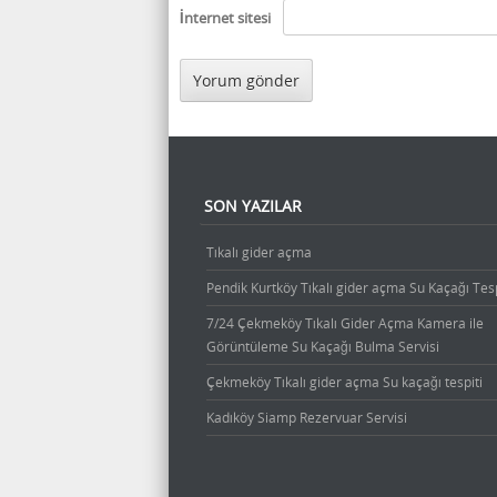
İnternet sitesi
SON YAZILAR
Tıkalı gider açma
Pendik Kurtköy Tıkalı gider açma Su Kaçağı Tesp
7/24 Çekmeköy Tıkalı Gider Açma Kamera ile
Görüntüleme Su Kaçağı Bulma Servisi
Çekmeköy Tıkalı gider açma Su kaçağı tespiti
Kadıköy Siamp Rezervuar Servisi