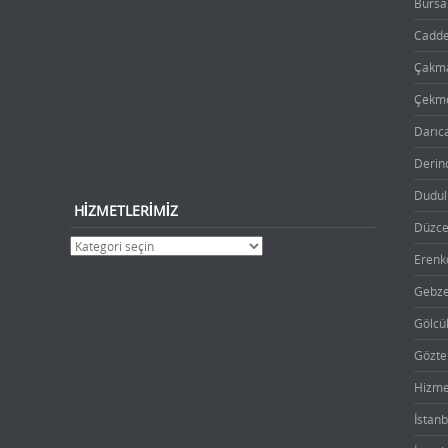
Bursa 
Cadde
Çakma
Çekme
Darıca
Derinc
Dudull
HIZMETLERIMIZ
Düzce
Erenk
Gebze 
Gölcük
Gözte
Hizme
İstanb