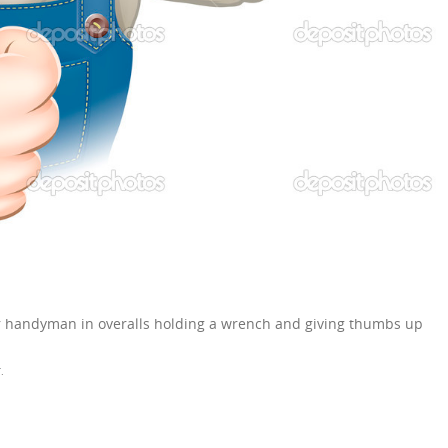
r handyman in overalls holding a wrench and giving thumbs up
T
.