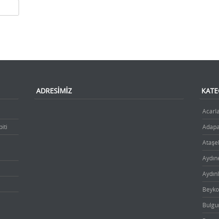
ADRESIMIZ
KATE
Acarla
iti
Adapaz
Ataşeh
Aydıne
Aydınl
Beykoz
Bulgur