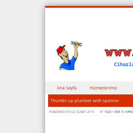
Skip to content
Ana Sayfa
Hizmetlerimiz
Menu
Thumbs up plumber with spanner
PUBLISHED
22 ŞUBAT 2015
AT
1023 × 995
IN
KIRM